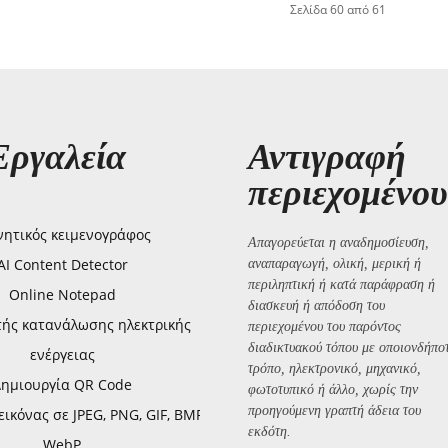
Σελίδα 60 από 61
Εργαλεία
Αντιγραφή
περιεχομένου
ητικός κειμενογράφος
Απαγορεύεται η αναδημοσίευση,
AI Content Detector
αναπαραγωγή, ολική, μερική ή
περιληπτική ή κατά παράφραση ή
Online Notepad
διασκευή ή απόδοση του
τής κατανάλωσης ηλεκτρικής
περιεχομένου του παρόντος
διαδικτυακού τόπου με οποιονδήπο
ενέργειας
τρόπο, ηλεκτρονικό, μηχανικό,
Δημιουργία QR Code
φωτοτυπικό ή άλλο, χωρίς την
προηγούμενη γραπτή άδεια του
ικόνας σε JPEG, PNG, GIF, BMP,
εκδότη.
WebP