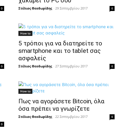
χακάρει το PC σου
Στέλιος Θεοδωρίδης
-
29 Σεπτεμβρίου 2017
0
0
How to
5 τρόποι για να διατηρείτε τo
smartphone και τo tablet σας
ασφαλείς
Στέλιος Θεοδωρίδης
-
27 Σεπτεμβρίου 2017
0
0
How to
Πως να αγοράσετε Bitcoin, όλα
όσα πρέπει να γνωρίζετε
Στέλιος Θεοδωρίδης
-
22 Σεπτεμβρίου 2017
0
0