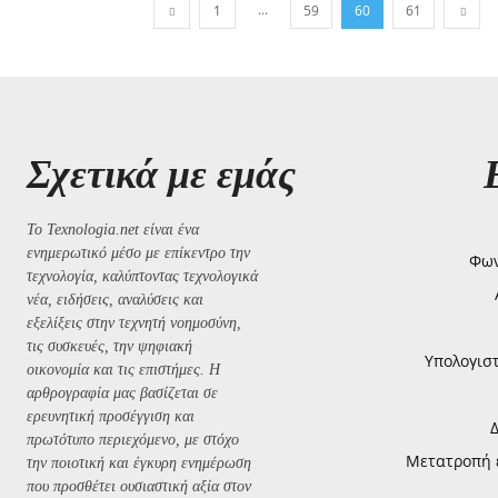
...
1
59
60
61
Σχετικά με εμάς
Το Texnologia.net είναι ένα
ενημερωτικό μέσο με επίκεντρο την
Φων
τεχνολογία, καλύπτοντας τεχνολογικά
νέα, ειδήσεις, αναλύσεις και
εξελίξεις στην τεχνητή νοημοσύνη,
τις συσκευές, την ψηφιακή
Υπολογισ
οικονομία και τις επιστήμες. Η
αρθρογραφία μας βασίζεται σε
ερευνητική προσέγγιση και
πρωτότυπο περιεχόμενο, με στόχο
Μετατροπή ε
την ποιοτική και έγκυρη ενημέρωση
που προσθέτει ουσιαστική αξία στον