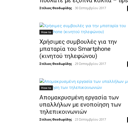
πουλάτε με έξυπνα κόλπα – tips
Στέλιος Θεοδωρίδης
-
30 Σεπτεμβρίου 2017
How to
Χρήσιμες συμβουλές για την
μπαταρία του Smartphone
(κινητού τηλεφώνου)
Στέλιος Θεοδωρίδης
-
29 Σεπτεμβρίου 2017
How to
Απομακρυσμένη εργασία των
υπαλλήλων με ενοποίηση των
τηλεπικοινωνιών
Στέλιος Θεοδωρίδης
-
23 Σεπτεμβρίου 2017