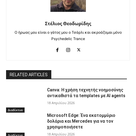
Στέλιος Θεοδωρίδης
Ο ήρωας μου είναι ο γάτος μου ο Τσάρλι και ακροάζομαι μόνο
Psychedelic Trance
RELATED ARTICLES
Canva: Η χρήση τεχνητής νοημοσύνης
αντικαθιστά τα templates με AI agents
18 Απριλίου 2026
Διαδίκτυο
Microsoft Edge: Ένα εκατομμύριο
δολάρια και Mercedes για να τον
χρησιμοποιήσετε
18 Απριλίου 2026
Διαδίκτυο