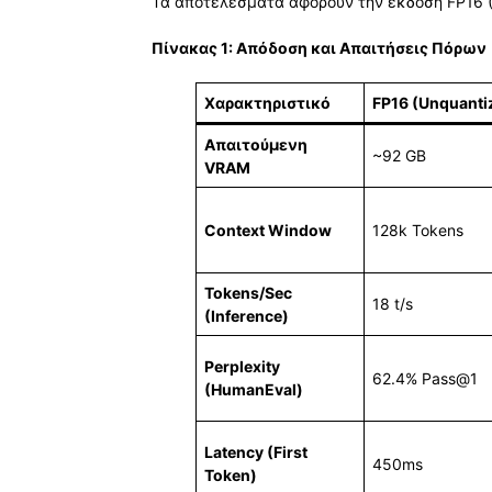
Τα αποτελέσματα αφορούν την έκδοση FP16 (Ful
Πίνακας 1: Απόδοση και Απαιτήσεις Πόρων
Χαρακτηριστικό
FP16 (Unquanti
Απαιτούμενη
~92 GB
VRAM
Context Window
128k Tokens
Tokens/Sec
18 t/s
(Inference)
Perplexity
62.4% Pass@1
(HumanEval)
Latency (First
450ms
Token)