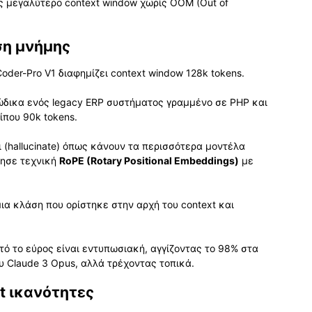
ας μεγαλύτερο context window χωρίς OOM (Out of
ση μνήμης
Coder-Pro V1 διαφημίζει context window 128k tokens.
κώδικα ενός legacy ERP συστήματος γραμμένο σε PHP και
ίπου 90k tokens.
ι (hallucinate) όπως κάνουν τα περισσότερα μοντέλα
οίησε τεχνική
RoPE (Rotary Positional Embeddings)
με
ια κλάση που ορίστηκε στην αρχή του context και
υτό το εύρος είναι εντυπωσιακή, αγγίζοντας το 98% στα
ου Claude 3 Opus, αλλά τρέχοντας τοπικά.
t ικανότητες