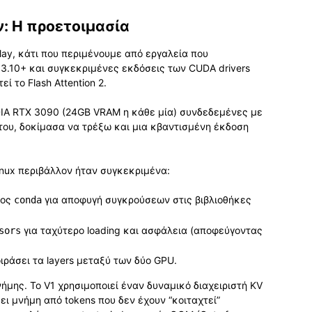
: Η προετοιμασία
ay, κάτι που περιμένουμε από εργαλεία που
 3.10+ και συγκεκριμένες εκδόσεις των CUDA drivers
ί το Flash Attention 2.
IA RTX 3090 (24GB VRAM η κάθε μία) συνδεδεμένες με
 του, δοκίμασα να τρέξω και μια κβαντισμένη έκδοση
inux περιβάλλον ήταν συγκεκριμένα:
τος
για αποφυγή συγκρούσεων στις βιβλιοθήκες
conda
για ταχύτερο loading και ασφάλεια (αποφεύγοντας
sors
ράσει τα layers μεταξύ των δύο GPU.
νήμης. Το V1 χρησιμοποιεί έναν δυναμικό διαχειριστή KV
ει μνήμη από tokens που δεν έχουν “κοιταχτεί”