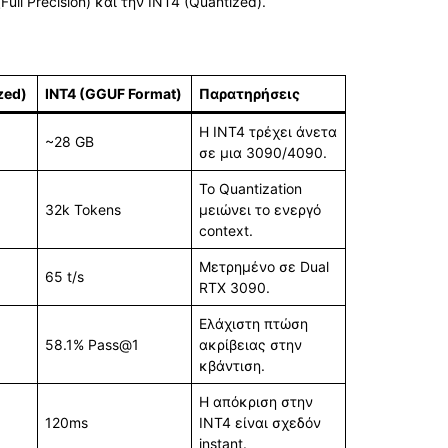
l Precision) και την INT4 (Quantized).
zed)
INT4 (GGUF Format)
Παρατηρήσεις
Η INT4 τρέχει άνετα
~28 GB
σε μια 3090/4090.
Το Quantization
32k Tokens
μειώνει το ενεργό
context.
Μετρημένο σε Dual
65 t/s
RTX 3090.
Ελάχιστη πτώση
58.1% Pass@1
ακρίβειας στην
κβάντιση.
Η απόκριση στην
120ms
INT4 είναι σχεδόν
instant.