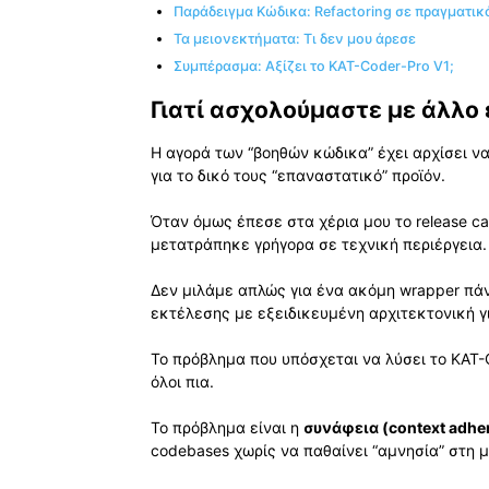
Παράδειγμα Κώδικα: Refactoring σε πραγματικ
Τα μειονεκτήματα: Τι δεν μου άρεσε
Συμπέρασμα: Αξίζει το KAT-Coder-Pro V1;
Γιατί ασχολούμαστε με άλλο 
Η αγορά των “βοηθών κώδικα” έχει αρχίσει ν
για το δικό τους “επαναστατικό” προϊόν.
Όταν όμως έπεσε στα χέρια μου το release c
μετατράπηκε γρήγορα σε τεχνική περιέργεια.
Δεν μιλάμε απλώς για ένα ακόμη wrapper πάνω
εκτέλεσης με εξειδικευμένη αρχιτεκτονική γ
Το πρόβλημα που υπόσχεται να λύσει το KAT-
όλοι πια.
Το πρόβλημα είναι η
συνάφεια (context adhe
codebases χωρίς να παθαίνει “αμνησία” στη 