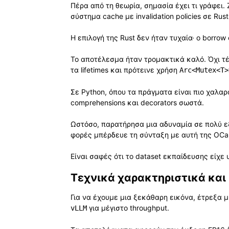
Πέρα από τη θεωρία, σημασία έχει τι γράφει
σύστημα cache με invalidation policies σε Rust
Η επιλογή της Rust δεν ήταν τυχαία· ο borrow
Το αποτέλεσμα ήταν τρομακτικά καλό. Όχι τέ
τα lifetimes και πρότεινε χρήση
Arc<Mutex<T>
Σε Python, όπου τα πράγματα είναι πιο χαλαρά
comprehensions και decorators σωστά.
Ωστόσο, παρατήρησα μια αδυναμία σε πολύ εξ
φορές μπέρδευε τη σύνταξη με αυτή της OCa
Είναι σαφές ότι το dataset εκπαίδευσης είχε
Τεχνικά χαρακτηριστικά και
Για να έχουμε μια ξεκάθαρη εικόνα, έτρεξα 
για μέγιστο throughput.
vLLM