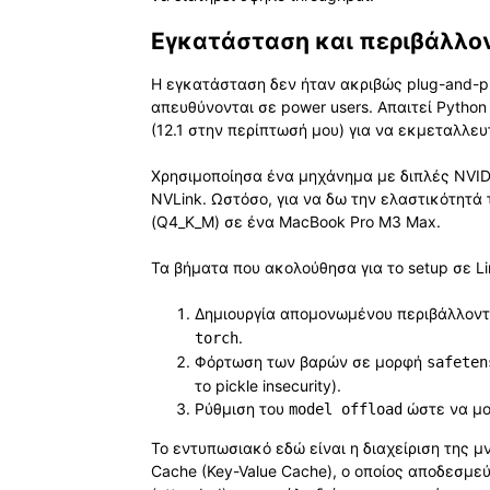
Εγκατάσταση και περιβάλλον
Η εγκατάσταση δεν ήταν ακριβώς plug-and-pl
απευθύνονται σε power users. Απαιτεί Python
(12.1 στην περίπτωσή μου) για να εκμεταλλευτε
Χρησιμοποίησα ένα μηχάνημα με διπλές NVID
NVLink. Ωστόσο, για να δω την ελαστικότητά
(Q4_K_M) σε ένα MacBook Pro M3 Max.
Τα βήματα που ακολούθησα για το setup σε L
Δημιουργία απομονωμένου περιβάλλον
.
torch
Φόρτωση των βαρών σε μορφή
safeten
το pickle insecurity).
Ρύθμιση του
ώστε να μοι
model offload
Το εντυπωσιακό εδώ είναι η διαχείριση της μ
Cache (Key-Value Cache), ο οποίος αποδεσμεύ