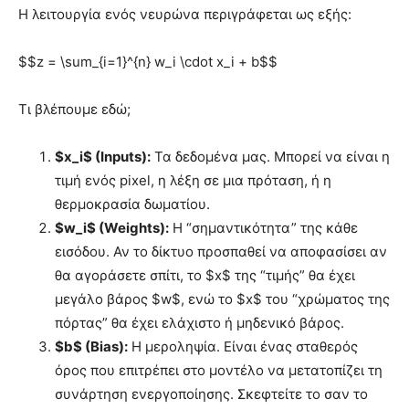
Η λειτουργία ενός νευρώνα περιγράφεται ως εξής:
$$z = \sum_{i=1}^{n} w_i \cdot x_i + b$$
Τι βλέπουμε εδώ;
$x_i$ (Inputs):
Τα δεδομένα μας. Μπορεί να είναι η
τιμή ενός pixel, η λέξη σε μια πρόταση, ή η
θερμοκρασία δωματίου.
$w_i$ (Weights):
Η “σημαντικότητα” της κάθε
εισόδου. Αν το δίκτυο προσπαθεί να αποφασίσει αν
θα αγοράσετε σπίτι, το $x$ της “τιμής” θα έχει
μεγάλο βάρος $w$, ενώ το $x$ του “χρώματος της
πόρτας” θα έχει ελάχιστο ή μηδενικό βάρος.
$b$ (Bias):
Η μεροληψία. Είναι ένας σταθερός
όρος που επιτρέπει στο μοντέλο να μετατοπίζει τη
συνάρτηση ενεργοποίησης. Σκεφτείτε το σαν το