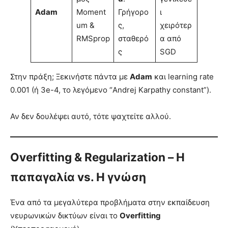
Adam
Moment
Γρήγορο
ι
um &
ς,
χειρότερ
RMSprop
σταθερό
α από
ς
SGD
Στην πράξη; Ξεκινήστε πάντα με
Adam
και learning rate
0.001 (ή 3e-4, το λεγόμενο “Andrej Karpathy constant”).
Αν δεν δουλέψει αυτό, τότε ψαχτείτε αλλού.
Overfitting & Regularization – Η
παπαγαλία vs. Η γνώση
Ένα από τα μεγαλύτερα προβλήματα στην εκπαίδευση
νευρωνικών δικτύων είναι το
Overfitting