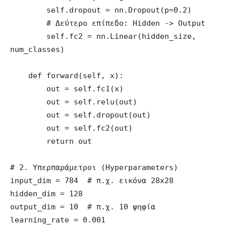
        self.dropout = nn.Dropout(p=0.2)

        # Δεύτερο επίπεδο: Hidden -> Output

        self.fc2 = nn.Linear(hidden_size, 
num_classes)

    def forward(self, x):

        out = self.fc1(x)

        out = self.relu(out)

        out = self.dropout(out)

        out = self.fc2(out)

        return out

# 2. Υπερπαράμετροι (Hyperparameters)

input_dim = 784  # π.χ. εικόνα 28x28

hidden_dim = 128

output_dim = 10  # π.χ. 10 ψηφία

learning_rate = 0.001
