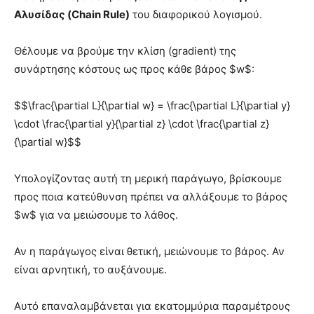
Αλυσίδας (Chain Rule)
του διαφορικού λογισμού.
Θέλουμε να βρούμε την κλίση (gradient) της
συνάρτησης κόστους ως προς κάθε βάρος $w$:
$$\frac{\partial L}{\partial w} = \frac{\partial L}{\partial y}
\cdot \frac{\partial y}{\partial z} \cdot \frac{\partial z}
{\partial w}$$
Υπολογίζοντας αυτή τη μερική παράγωγο, βρίσκουμε
προς ποια κατεύθυνση πρέπει να αλλάξουμε το βάρος
$w$ για να μειώσουμε το λάθος.
Αν η παράγωγος είναι θετική, μειώνουμε το βάρος. Αν
είναι αρνητική, το αυξάνουμε.
Αυτό επαναλαμβάνεται για εκατομμύρια παραμέτρους