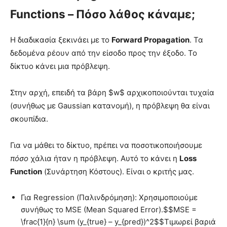
Functions – Πόσο λάθος κάναμε;
Η διαδικασία ξεκινάει με το
Forward Propagation
. Τα
δεδομένα ρέουν από την είσοδο προς την έξοδο. Το
δίκτυο κάνει μια πρόβλεψη.
Στην αρχή, επειδή τα βάρη $w$ αρχικοποιούνται τυχαία
(συνήθως με Gaussian κατανομή), η πρόβλεψη θα είναι
σκουπίδια.
Για να μάθει το δίκτυο, πρέπει να ποσοτικοποιήσουμε
πόσο
χάλια ήταν η πρόβλεψη. Αυτό το κάνει η
Loss
Function
(Συνάρτηση Κόστους). Είναι ο κριτής μας.
Για Regression (Παλινδρόμηση): Χρησιμοποιούμε
συνήθως το MSE (Mean Squared Error).$$MSE =
\frac{1}{n} \sum (y_{true} – y_{pred})^2$$Τιμωρεί βαριά