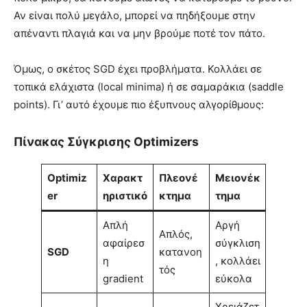
Αν είναι πολύ μεγάλο, μπορεί να πηδήξουμε στην
απέναντι πλαγιά και να μην βρούμε ποτέ τον πάτο.
Όμως, ο σκέτος SGD έχει προβλήματα. Κολλάει σε
τοπικά ελάχιστα (local minima) ή σε σαμαράκια (saddle
points). Γι’ αυτό έχουμε πιο έξυπνους αλγορίθμους:
Πίνακας Σύγκρισης Optimizers
Optimiz
Χαρακτ
Πλεονέ
Μειονέκ
er
ηριστικό
κτημα
τημα
Απλή
Αργή
Απλός,
αφαίρεσ
σύγκλιση
SGD
κατανοη
η
, κολλάει
τός
gradient
εύκολα
Χρειάζετ