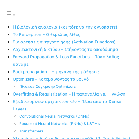
Η βιολογική αναλογία (και πότε να την αγνοήσετε)
Το Perceptron – Ο θεμέλιος λίθος
Συναρτήσεις ενεργοποίησης (Activation Functions)
Αρχιτεκτονική δικτύου – Στήνοντας το οικοδόμημα
Forward Propagation & Loss Functions – Πόσο λάθος
κάναμε;
Backpropagation – Η μηχανή της μάθησης
Optimizers – Κατεβαίνοντας το βουνό
Πίνακας Σύγκρισης Optimizers
Overfitting & Regularization – Η παπαγαλία vs. Η γνώση
Εξειδικευμένες αρχιτεκτονικές – Πέρα από τα Dense
Layers
Convolutional Neural Networks (CNNs)
Recurrent Neural Networks (RNNs) & LSTMs
Transformers
Υλοποίηση – Από τη θεωρία στην πράξη (PyTorch Edition)