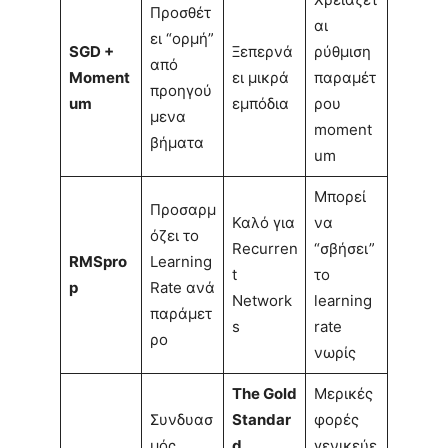
Προσθέτ
αι
ει “ορμή”
SGD +
Ξεπερνά
ρύθμιση
από
Moment
ει μικρά
παραμέτ
προηγού
um
εμπόδια
ρου
μενα
moment
βήματα
um
Μπορεί
Προσαρμ
Καλό για
να
όζει το
Recurren
“σβήσει”
RMSpro
Learning
t
το
p
Rate ανά
Network
learning
παράμετ
s
rate
ρο
νωρίς
The Gold
Μερικές
Συνδυασ
Standar
φορές
μός
d
.
γενικεύε