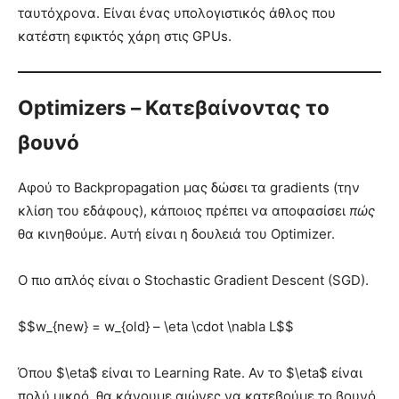
ταυτόχρονα. Είναι ένας υπολογιστικός άθλος που
κατέστη εφικτός χάρη στις GPUs.
Optimizers – Κατεβαίνοντας το
βουνό
Αφού το Backpropagation μας δώσει τα gradients (την
κλίση του εδάφους), κάποιος πρέπει να αποφασίσει
πώς
θα κινηθούμε. Αυτή είναι η δουλειά του Optimizer.
Ο πιο απλός είναι ο Stochastic Gradient Descent (SGD).
$$w_{new} = w_{old} – \eta \cdot \nabla L$$
Όπου $\eta$ είναι το Learning Rate. Αν το $\eta$ είναι
πολύ μικρό, θα κάνουμε αιώνες να κατεβούμε το βουνό.