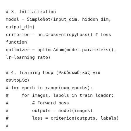
# 3. Initialization

model = SimpleNet(input_dim, hidden_dim, 
output_dim)

criterion = nn.CrossEntropyLoss() # Loss 
function

optimizer = optim.Adam(model.parameters(), 
lr=learning_rate)

# 4. Training Loop (Ψευδοκώδικας για 
συντομία)

# for epoch in range(num_epochs):

#     for images, labels in train_loader:

#         # Forward pass

#         outputs = model(images)

#         loss = criterion(outputs, labels)

#        
