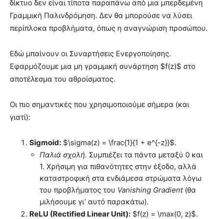
δίκτυο δεν είναι τίποτα παραπάνω από μια μπερδεμένη
Γραμμική Παλινδρόμηση. Δεν θα μπορούσε να λύσει
περίπλοκα προβλήματα, όπως η αναγνώριση προσώπου.
Εδώ μπαίνουν οι Συναρτήσεις Ενεργοποίησης.
Εφαρμόζουμε μια μη γραμμική συνάρτηση $f(z)$ στο
αποτέλεσμα του αθροίσματος.
Οι πιο σημαντικές που χρησιμοποιούμε σήμερα (και
γιατί):
Sigmoid:
$\sigma(z) = \frac{1}{1 + e^{-z}}$.
Παλιά σχολή.
Συμπιέζει τα πάντα μεταξύ 0 και
1. Χρήσιμη για πιθανότητες στην έξοδο, αλλά
καταστροφική στα ενδιάμεσα στρώματα λόγω
του προβλήματος του
Vanishing Gradient
(θα
μιλήσουμε γι’ αυτό παρακάτω).
ReLU (Rectified Linear Unit):
$f(z) = \max(0, z)$.