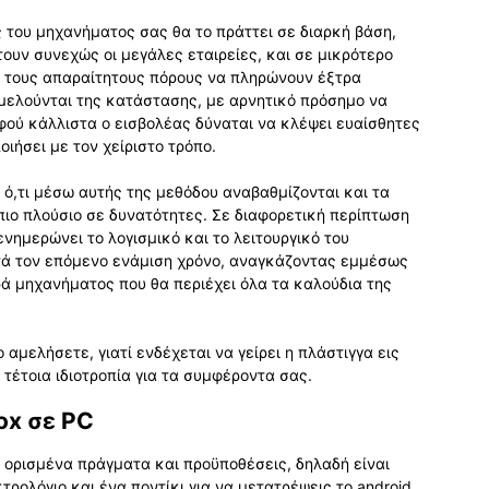
 του μηχανήματος σας θα το πράττει σε διαρκή βάση,
τουν συνεχώς οι μεγάλες εταιρείες, και σε μικρότερο
ν τους απαραίτητους πόρους να πληρώνουν έξτρα
ιμελούνται της κατάστασης, με αρνητικό πρόσημο να
αφού κάλλιστα ο εισβολέας δύναται να κλέψει ευαίσθητες
οιήσει με τον χείριστο τρόπο.
 ό,τι μέσω αυτής της μεθόδου αναβαθμίζονται και τα
πιο πλούσιο σε δυνατότητες. Σε διαφορετική περίπτωση
νημερώνει το λογισμικό και το λειτουργικό του
τά τον επόμενο ενάμιση χρόνο, αναγκάζοντας εμμέσως
ά μηχανήματος που θα περιέχει όλα τα καλούδια της
αμελήσετε, γιατί ενδέχεται να γείρει η πλάστιγγα εις
 τέτοια ιδιοτροπία για τα συμφέροντα σας.
ox σε PC
ι ορισμένα πράγματα και προϋποθέσεις, δηλαδή είναι
ρολόγιο και ένα ποντίκι για να μετατρέψεις το android