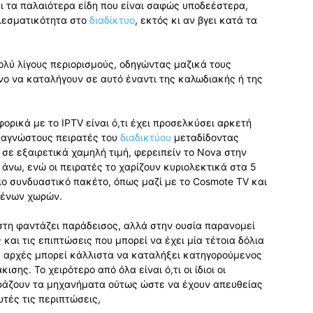
ι τα παλαιότερα είδη που είναι σαφώς υποδεέστερα,
ελεσματικότητα στο
διαδίκτυο
, εκτός κι αν βγει κατά τα
ολύ λίγους περιορισμούς, οδηγώντας μαζικά τους
ο να καταλήγουν σε αυτό έναντι της καλωδιακής ή της
ρικά με το IPTV είναι ό,τι έχει προσελκύσει αρκετή
 αγνώστους πειρατές του
διαδικτύου
μεταδίδοντας
ε εξαιρετικά χαμηλή τιμή, φερειπείν το Nova στην
άνω, ενώ οι πειρατές το χαρίζουν κυριολεκτικά στα 5
ο συνδυαστικό πακέτο, όπως μαζί με το Cosmote TV και
ξένων χωρών.
ήστη φαντάζει παράδεισος, αλλά στην ουσία παρανομεί
 και τις επιπτώσεις που μπορεί να έχει μία τέτοια δόλια
ές αρχές μπορεί κάλλιστα να καταλήξει κατηγορούμενος
σης. Το χειρότερο από όλα είναι ό,τι οι ίδιοι οι
ράζουν τα μηχανήματα ούτως ώστε να έχουν απευθείας
τές τις περιπτώσεις,