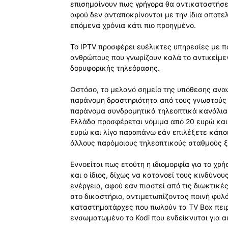
επισημαίνουν πως γρήγορα θα αντικαταστήσε
αφού δεν ανταποκρίνονται με την ίδια αποτ
επόμενα χρόνια κάτι πιο προηγμένο.
Το IPTV προσφέρει ευέλικτες υπηρεσίες με π
ανθρώπους που γνωρίζουν καλά το αντικείμεν
δορυφορικής τηλεόρασης.
Ωστόσο, το μελανό σημείο της υπόθεσης αναφο
παράνομη δραστηριότητα από τους γνωστούς
παράνομα συνδρομητικά τηλεοπτικά κανάλια σ
Ελλάδα προσφέρεται νόμιμα από 20 ευρώ και 
ευρώ και λίγο παραπάνω εάν επιλέξετε κάποι
άλλους παρόμοιους τηλεοπτικούς σταθμούς 
Εννοείται πως ετούτη η ιδιομορφία για το χρ
και ο ίδιος, δίχως να κατανοεί τους κινδύνους
ενέργεια, αφού εάν πιαστεί από τις διωκτικ
στο δικαστήριο, αντιμετωπίζοντας ποινή φυλάκι
καταστηματάρχες που πωλούν τα TV Box πει
ενσωματωμένο το Kodi που ενδείκνυται για αυ