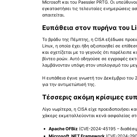
Microsoft και του Paessler PRTG. Οι υπεύθυ
εγκαταστήσει τις τελευταίες ενημερώσεις α
απαιτείται.
Ευπάθεια στον πυρήνα του L
Το βράδυ της Πέμπτης, η CISA εξέδωσε προει
Linux, η οποία έχει ήδη αξιοποιηθεί σε επίθε
και σχετίζεται με το γεγονός ότι παρέλειπε
βίντεο ροών. Αυτό οδηγούσε σε εγγραφές εκ
λαμβάνονταν υπόψη στον υπολογισμό του μεγ
Η ευπάθεια έγινε γνωστή τον Δεκέμβριο του 
για την αντιμετώπισή της.
Τέσσερις ακόμη κρίσιμες ευ
Λίγο νωρίτερα, η CISA είχε προειδοποιήσει κα
χάκερς εκμεταλλεύονται κενά ασφαλείας στ
Apache OFBiz
(CVE-2024-45195 – διαθέσιμ
Microsoft .NET Framework
(CVE-2024-2905