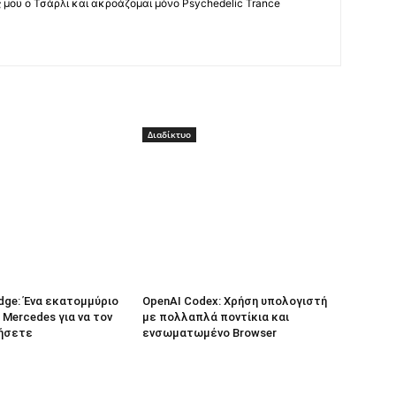
ς μου ο Τσάρλι και ακροάζομαι μόνο Psychedelic Trance
Διαδίκτυο
dge: Ένα εκατομμύριο
OpenAI Codex: Χρήση υπολογιστή
 Mercedes για να τον
με πολλαπλά ποντίκια και
ήσετε
ενσωματωμένο Browser