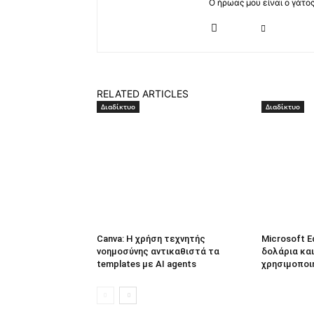
Ο ήρωας μου είναι ο γάτο
RELATED ARTICLES
Διαδίκτυο
Διαδίκτυο
Canva: Η χρήση τεχνητής
Microsoft E
νοημοσύνης αντικαθιστά τα
δολάρια και
templates με AI agents
χρησιμοποι