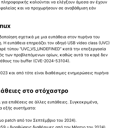
νοι πληροφορικής καλούνται να ελέγξουν άμεσα αν έχουν
σφαλείας και να προχωρήσουν σε αναβάθμιση εάν
inux
δοποίηση σχετικά με μια ευπάθεια στον πυρήνα του
ση. Η ευπάθεια επηρεάζει τον οδηγό USB video class (UVC)
 καρέ τύπου “UVC_VS_UNDEFINED” κατά την επεξεργασία
τός των προβλεπόμενων ορίων, καθώς αυτά τα καρέ δεν
έθους του buffer (CVE-2024-53104).
2023 και από τότε είναι διαθέσιμες ενημερώσεις πυρήνα
πάθειες στο στόχαστρο
ι για επιθέσεις σε άλλες ευπάθειες. Συγκεκριμένα,
α εξής συστήματα:
ο patch από τον Σεπτέμβριο του 2024).
9 – διορθώσεις διαθέσιμες από τον Μάρτιο του 2024).