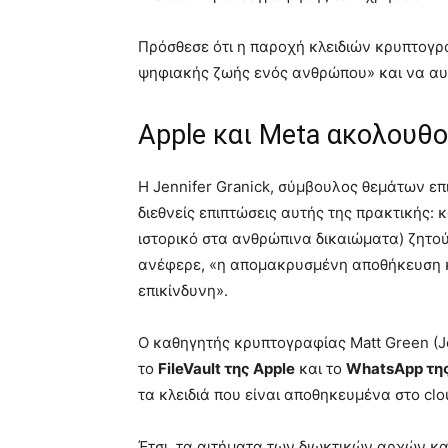
Πρόσθεσε ότι η παροχή κλειδιών κρυπτογρ
ψηφιακής ζωής ενός ανθρώπου» και να αυξ
Apple και Meta ακολουθ
Η Jennifer Granick, σύμβουλος θεμάτων επ
διεθνείς επιπτώσεις αυτής της πρακτικής:
ιστορικό στα ανθρώπινα δικαιώματα) ζητο
ανέφερε, «η απομακρυσμένη αποθήκευση κ
επικίνδυνη».
Ο καθηγητής κρυπτογραφίας Matt Green (Jo
το
FileVault της Apple
και το
WhatsApp τη
τα κλειδιά που είναι αποθηκευμένα στο clo
Έτσι, τα αιτήματα των διωκτικών αρχών κ