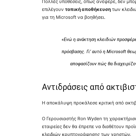
Πολλές υποθέσεις, όπως ανέφερε, δεν μπο
επιλέγουν
τοπική αποθήκευση
των κλειδιώ
για τη Microsoft να βοηθήσει.
«Ενώ η ανάκτηση κλειδιών προσφέρει
πρόσβασης. Γι’ αυτό η Microsoft θεω
αποφασίζουν πώς θα διαχειρίζον
Αντιδράσεις από ακτιβισ
Η αποκάλυψη προκάλεσε κριτική από ακτιβι
Ο Γερουσιαστής Ron Wyden τη χαρακτήρισε
εταιρείες δεν θα έπρεπε να διαθέτουν προ
κλειδιών κρυπτογράφησης των χρηστών.