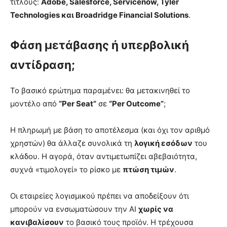
τίτλους:
Adobe, Salesforce, Servicenow, Tyler
Technologies και Broadridge Financial Solutions
.
Φάση μετάβασης ή υπερβολική
αντίδραση;
Το βασικό ερώτημα παραμένει: θα μετακινηθεί το
μοντέλο από
“Per Seat”
σε
“Per Outcome”
;
Η πληρωμή με βάση το αποτέλεσμα (και όχι τον αριθμό
χρηστών) θα άλλαζε συνολικά τη
λογική εσόδων
του
κλάδου. Η αγορά, όταν αντιμετωπίζει αβεβαιότητα,
συχνά «τιμολογεί» το ρίσκο με
πτώση τιμών
.
Οι εταιρείες λογισμικού πρέπει να αποδείξουν ότι
μπορούν να ενσωματώσουν την AI
χωρίς να
κανιβαλίσουν
το βασικό τους προϊόν. Η τρέχουσα