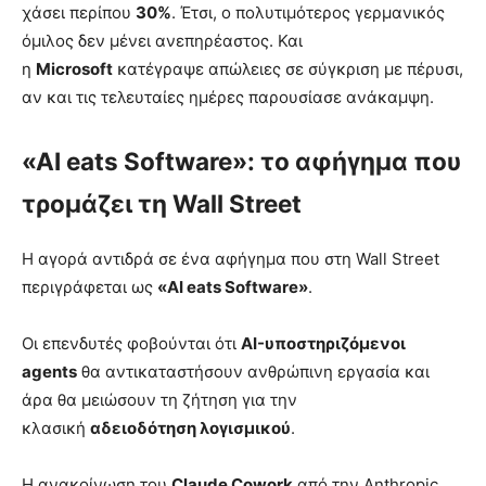
χάσει περίπου
30%
. Έτσι, ο πολυτιμότερος γερμανικός
όμιλος δεν μένει ανεπηρέαστος. Και
η
Microsoft
κατέγραψε απώλειες σε σύγκριση με πέρυσι,
αν και τις τελευταίες ημέρες παρουσίασε ανάκαμψη.
«AI eats Software»: το αφήγημα που
τρομάζει τη Wall Street
Η αγορά αντιδρά σε ένα αφήγημα που στη Wall Street
περιγράφεται ως
«AI eats Software»
.
Οι επενδυτές φοβούνται ότι
AI-υποστηριζόμενοι
agents
θα αντικαταστήσουν ανθρώπινη εργασία και
άρα θα μειώσουν τη ζήτηση για την
κλασική
αδειοδότηση λογισμικού
.
Η ανακοίνωση του
Claude Cowork
από την Anthropic