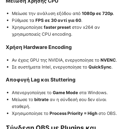
Μείωση Χρήσης CPU
Μείωσε την ανάλυση εξόδου από
1080p σε 720p
.
Ρύθμισε τα
FPS σε 30 αντί για 60
.
Χρησιμοποίησε
faster preset
στον x264 αν
χρησιμοποιείς CPU encoding.
Χρήση Hardware Encoding
Αν έχεις GPU της NVIDIA, ενεργοποίησε το
NVENC
.
Σε συστήματα Intel, ενεργοποίησε το
QuickSync
.
Αποφυγή Lag και Stuttering
Απενεργοποίησε το
Game Mode
στα Windows.
Μείωσε το
bitrate
αν η σύνδεσή σου δεν είναι
σταθερή.
Χρησιμοποίησε το
Process Priority = High
στο OBS.
Σύνδεση OBS με Plugins και