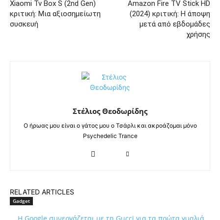
Xiaomi Tv Box S (2nd Gen)
Amazon Fire TV Stick HD
κριτική: Μια αξιοσημείωτη
(2024) κριτική: Η άποψη
συσκευή
μετά από εβδομάδες
χρήσης
Στέλιος Θεοδωρίδης
Ο ήρωας μου είναι ο γάτος μου ο Τσάρλι και ακροάζομαι μόνο
Psychedelic Trance
RELATED ARTICLES
Gadget
Η Google συνεργάζεται με τη Gucci για τα πρώτα γυαλιά