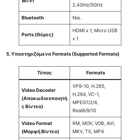
Wi-Fi
2.4GHz/5GHz
Bluetooth
Ναι
HDMI x 1, Micro USB
Ports (Θύρες)
x 1
5. Υποστηριζόμενα Formats (Supported Formats)
Τύπος
Formats
VP9-10, H.265,
Video Decoder
H.264, VC-1,
(Αποκωδικοποιητή
MPEG1/2/4,
ς Βίντεο)
Real8/9/10
Video Format
RM, MOV, VOB, AVI,
(Μορφή Βίντεο)
MKV, TS, MP4