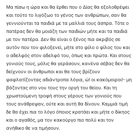
Μα πίσω η ώρα και θα έρθει που ο Δίας θα εξολοθρέψει
και τούτο το λιγόζωο το γένος των ανθρώπων, σαν θα
γεννιούνται τα παιδιά με τα μαλλιά τους άσπρα. Τότε ο
πατέρας δεν θα μοιάζη των παιδιών μήτε και τα παιδιά
με τον πατέρα. Δεν θα είναι ο ξένος πια ακριβός σε
αυτόν που τον φιλοξενεί, μήτε στο φίλο ο φίλος του και
ο αδελφός στον αδελφό του, όπως και πρώτα. Και στους
γονιούς τους, μόλις θα γεράσουν, κανένα σέβας δεν θα
δείχνουν οι άνθρωποι και θα τους βρίζουν
φαφλατίζοντας αδιάντροπα λόγια, ώ! οι κακόμοιροι!- μη
βάζοντας στο νου τους την οργή του θείου. Και τη
χρωστούμενη τροφή στους γέρους των γονιούς που
τους ανάθρεψαν, ούτε και αυτή θα δίνουν. Καμμιά τιμή
δε θα έχει πια το λόγο όποιος κρατάει και μήτε ο δίκηος
και ο αγαθός, μα τον κακούργο πιο πολύ και τον
ανήθικο θε να τιμήσουν.