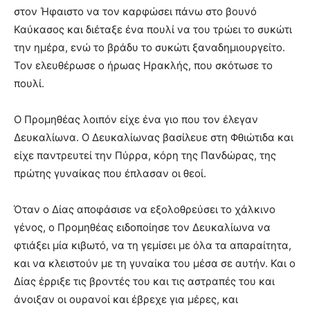
στον Ήφαιστο να τον καρφώσει πάνω στο βουνό
Καύκασος και διέταξε ένα πουλί να του τρώει το συκώτι
την ημέρα, ενώ το βράδυ το συκώτι ξαναδημιουργείτο.
Τον ελευθέρωσε ο ήρωας Ηρακλής, που σκότωσε το
πουλί.
Ο Προμηθέας λοιπόν είχε ένα γιο που τον έλεγαν
Δευκαλίωνα. Ο Δευκαλίωνας βασίλευε στη Φθιώτιδα και
είχε παντρευτεί την Πύρρα, κόρη της Πανδώρας, της
πρώτης γυναίκας που έπλασαν οι θεοί.
Όταν ο Δίας αποφάσισε να εξολοθρεύσει το χάλκινο
γένος, ο Προμηθέας ειδοποίησε τον Δευκαλίωνα να
φτιάξει μία κιβωτό, να τη γεμίσει με όλα τα απαραίτητα,
και να κλειστούν με τη γυναίκα του μέσα σε αυτήν. Και ο
Δίας έρριξε τις βροντές του και τις αστραπές του και
άνοιξαν οι ουρανοί και έβρεχε για μέρες, και