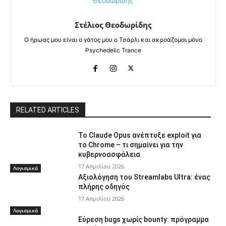
Στέλιος Θεοδωρίδης
Ο ήρωας μου είναι ο γάτος μου ο Τσάρλι και ακροάζομαι μόνο
Psychedelic Trance
RELATED ARTICLES
Το Claude Opus ανέπτυξε exploit για
το Chrome – τι σημαίνει για την
κυβερνοασφάλεια
17 Απριλίου 2026
Λογισμικά
Αξιολόγηση του Streamlabs Ultra: ένας
πλήρης οδηγός
17 Απριλίου 2026
Λογισμικά
Εύρεση bugs χωρίς bounty: πρόγραμμα