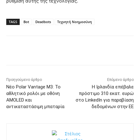
ρύθμιση αυτής της τεχνολογίας.
TAGS
Bot
Deadbots
Τεχνητή Νοημοσύνη
Προηγούμενο άρθρο
Επόμενο άρθρο
Νέο Polar Vantage M3: Το
Η Ιρλανδία επέβαλε
αθλητικό ρολόι με οθόνη
πρόστιμο 310 εκατ. ευρώ
AMOLED και
στο LinkedIn για παραβίαση
αντικαταστάσιμη μπαταρία
δεδομένων στην ΕΕ