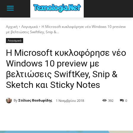
Αρχική
Λογισμικά
Η Microsoft κυκλοφόρησε νέο Windows 10 preview
με βελτιώσεις SwiftKey, Snip &...
Λογισμικά
Η Microsoft κυκλοφόρησε νέο
Windows 10 preview με
βελτιώσεις SwiftKey, Snip &
Sketch και Sticky Notes
By
Στέλιος Θεοδωρίδης
1 Νοεμβρίου 2018
392
0