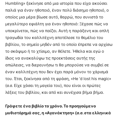
Humbling» ξεκίνησε από μια ιστορία που είχα ακούσει
παλιά για έναν ηθοποιό, έναν πολύ διάσημο ηθοποιό, ο
οποίος μια μέρα βίωσε αυτό, θαρρώ, που συνιστά το
μεγαλύτερο εφιάλτη για έναν ηθοποιό: Ξέχασε πώς να
υποκρίνεται, πώς να παίζει. Αυτή η παράξενη και απλή
τραγωδία του καλλιτέχνη αποτέλεσε το θεμέλιο του
βιβλίου, το σημείο μηδέν από το οποίο έπρεπε να αρχίσω
το σκάψιμο ή το χτίσιμο, αν θέλετε. Ήθελα και εγώ ο
ίδιος να ανακαλύψω τις προεκτάσεις αυτής της
απώλειας, να διερευνήσω τι θα μπορούσε να συμβεί σε
έναν καλλιτέχνη που δεν έχει παρά μόνον το χάρισμά
του. Έτσι, ξεκίνησα από τη φράση, «He ‘d lost his magic»
(σ.σ. Είχε χάσει τη μαγεία του), που είναι οι πρώτες
λέξεις του βιβλίου, και από κει συνέχισα βήμα βήμα.
Γράφετε ένα βιβλίο το χρόνο. Το προηγούμενο
μυθιστόρημά σας, η «Αγανάκτηση» (σ.σ. στα ελληνικά