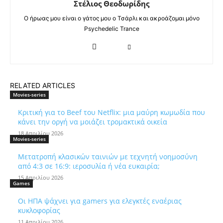
Στέλιος Θεοδωρίδης
Ο ήρωας μου είναι ο γάτος μου ο Τσάρλι και ακροάζομαι μόνο
Psychedelic Trance
RELATED ARTICLES
Movies-series
Κριτική για το Beef του Netflix: μια μαύρη κωμωδία που
κάνει την οργή να μοιάζει τρομακτικά οικεία
18 Απριλίου 2026
Movies-series
Μετατροπή κλασικών ταινιών με τεχνητή νοημοσύνη
από 4:3 σε 16:9: ιεροσυλία ή νέα ευκαιρία;
15 Απριλίου 2026
Games
Οι ΗΠΑ ψάχνει για gamers για ελεγκτές εναέριας
κυκλοφορίας
11 Απριλίου 2026