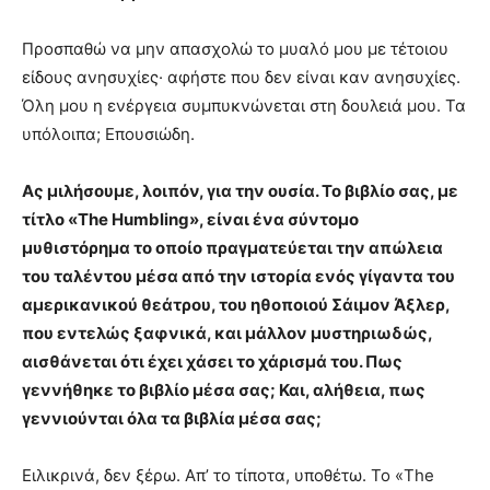
Προσπαθώ να μην απασχολώ το μυαλό μου με τέτοιου
είδους ανησυχίες· αφήστε που δεν είναι καν ανησυχίες.
Όλη μου η ενέργεια συμπυκνώνεται στη δουλειά μου. Τα
υπόλοιπα; Επουσιώδη.
Ας μιλήσουμε, λοιπόν, για την ουσία. Το βιβλίο σας, με
τίτλο «The Humbling», είναι ένα σύντομο
μυθιστόρημα το οποίο πραγματεύεται την απώλεια
του ταλέντου μέσα από την ιστορία ενός γίγαντα του
αμερικανικού θεάτρου, του ηθοποιού Σάιμον Άξλερ,
που εντελώς ξαφνικά, και μάλλον μυστηριωδώς,
αισθάνεται ότι έχει χάσει το χάρισμά του. Πως
γεννήθηκε το βιβλίο μέσα σας; Και, αλήθεια, πως
γεννιούνται όλα τα βιβλία μέσα σας;
Ειλικρινά, δεν ξέρω. Απ’ το τίποτα, υποθέτω. Το «The