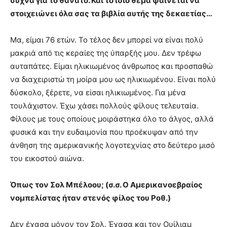
συχνά για το θάνατο. Και το ίδιο θέμα φαίνεται να
στοιχειώνει όλα σας τα βιβλία αυτής της δεκαετίας…
Μα, είμαι 76 ετών. Το τέλος δεν μπορεί να είναι πολύ
μακριά από τις κεραίες της ύπαρξής μου. Δεν τρέφω
αυταπάτες. Είμαι ηλικιωμένος άνθρωπος και προσπαθώ
να διαχειριστώ τη μοίρα μου ως ηλικιωμένου. Είναι πολύ
δύσκολο, ξέρετε, να είσαι ηλικιωμένος. Για μένα
τουλάχιστον. Έχω χάσει πολλούς φίλους τελευταία.
Φίλους με τους οποίους μοιράστηκα όλο το άλγος, αλλά
φυσικά και την ευδαιμονία που προέκυψαν από την
άνθηση της αμερικανικής λογοτεχνίας στο δεύτερο μισό
του εικοστού αιώνα.
Όπως τον Σολ Μπέλοου; (σ.σ. Ο Αμερικανοεβραίος
νομπελίστας ήταν στενός φίλος του Ροθ.)
Δεν έχασα μόνον τον Σολ. Έχασα και τον Ουίλιαμ