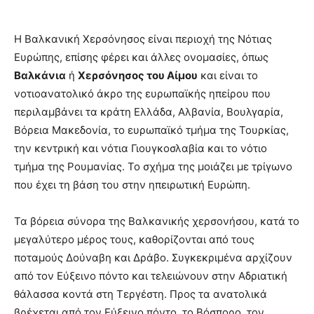
Η Βαλκανική Χερσόνησος είναι περιοχή της Νότιας
Ευρώπης, επίσης φέρει και άλλες ονομασίες, όπως
Βαλκάνια
ή
Χερσόνησος του Αίμου
και είναι το
νοτιοανατολικό άκρο της ευρωπαϊκής ηπείρου που
περιλαμβάνει τα κράτη Ελλάδα, Αλβανία, Βουλγαρία,
Βόρεια Μακεδονία, το ευρωπαϊκό τμήμα της Τουρκίας,
την κεντρική και νότια Γιουγκοσλαβία και το νότιο
τμήμα της Ρουμανίας. Το σχήμα της μοιάζει με τρίγωνο
που έχει τη βάση του στην ηπειρωτική Ευρώπη.
Τα βόρεια σύνορα της Βαλκανικής χερσονήσου, κατά το
μεγαλύτερο μέρος τους, καθορίζονται από τους
ποταμούς Δούναβη και Δράβο. Συγκεκριμένα αρχίζουν
από τον Εύξεινο πόντο και τελειώνουν στην Αδριατική
θάλασσα κοντά στη Τεργέστη. Προς τα ανατολικά
βρέχεται από τον Εύξεινο πόντο, το Βόσπορο, τον