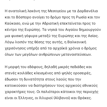
Η ανατολική λεκάνη της Μεσογείου με τα Δαρδανέλια
και το Βόσπορο ανοίγει το δρόμο προς τη Ρωσία και τον
Καύκασο, ενώ με την Αδριατική επεκτείνεται προς το
κέντρο της Ευρώπης. Τα νησιά του Αιγαίου δημιουργούν
μια φυσική γέφυρα μεταξύ της Ευρώπης και της Ασίας.
Λόγω λοιπόν της θέσης της αυτής, η Βαλκανική
χερσόνησος υπήρξε από τα αρχαϊκά χρόνια ο δρόμος
όλων των μεγάλων ανθρώπινων μεταναστεύσεων.
Η μορφή του εδάφους, δηλαδή μικρές πεδιάδες και
στενές κοιλάδες κλεισμένες από ψηλές οροσειρές,
έδωσαν τη δυνατότητα στους λαούς που την
κατοικούσαν να διατηρήσουν τους αρχικούς εθνικούς
χαρακτήρες τους. Οι παλιότεροι κάτοικοι της περιοχής
είναι οι Έλληνες, οι Ιλλυριοί (Αλβανοί) και Θράκες.