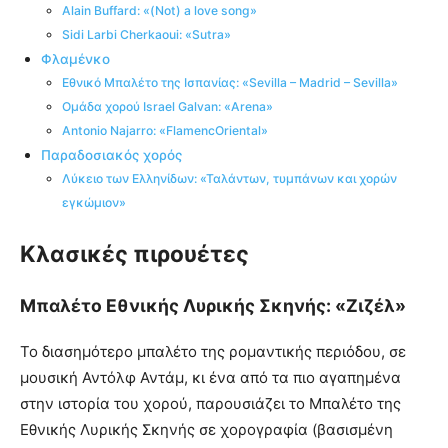
Αlain Buffard: «(Not) a love song»
Sidi Larbi Cherkaoui: «Sutra»
Φλαμένκο
Εθνικό Μπαλέτο της Ισπανίας: «Sevilla – Madrid – Sevilla»
Ομάδα χορού Israel Galvan: «Αrena»
Αntonio Najarro: «FlamencOriental»
Παραδοσιακός χορός
Λύκειο των Ελληνίδων: «Ταλάντων, τυμπάνων και χορών
εγκώμιον»
Κλασικές πιρουέτες
Μπαλέτο Εθνικής Λυρικής Σκηνής: «Zιζέλ»
Το διασημότερο μπαλέτο της ρομαντικής περιόδου, σε
μουσική Αντόλφ Αντάμ, κι ένα από τα πιο αγαπημένα
στην ιστορία του χορού, παρουσιάζει το Μπαλέτο της
Εθνικής Λυρικής Σκηνής σε χορογραφία (βασισμένη