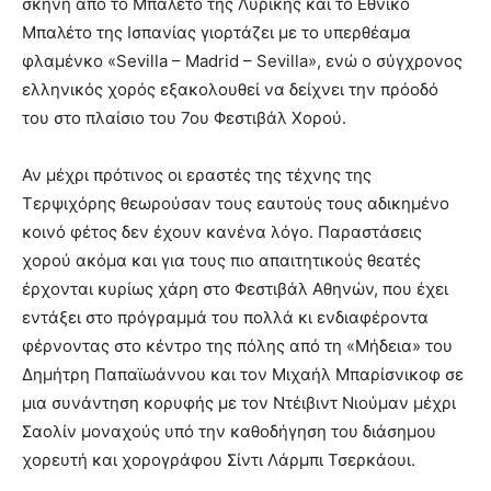
σκηνή από το Μπαλέτο της Λυρικής και το Εθνικό
Μπαλέτο της Ισπανίας γιορτάζει με το υπερθέαμα
φλαμένκο «Sevilla – Madrid – Sevilla», ενώ ο σύγχρονος
ελληνικός χορός εξακολουθεί να δείχνει την πρόοδό
του στο πλαίσιο του 7ου Φεστιβάλ Χορού.
Αν μέχρι πρότινος οι εραστές της τέχνης της
Τερψιχόρης θεωρούσαν τους εαυτούς τους αδικημένο
κοινό φέτος δεν έχουν κανένα λόγο. Παραστάσεις
χορού ακόμα και για τους πιο απαιτητικούς θεατές
έρχονται κυρίως χάρη στο Φεστιβάλ Αθηνών, που έχει
εντάξει στο πρόγραμμά του πολλά κι ενδιαφέροντα
φέρνοντας στο κέντρο της πόλης από τη «Μήδεια» του
Δημήτρη Παπαϊωάννου και τον Μιχαήλ Μπαρίσνικοφ σε
μια συνάντηση κορυφής με τον Ντέιβιντ Νιούμαν μέχρι
Σαολίν μοναχούς υπό την καθοδήγηση του διάσημου
χορευτή και χορογράφου Σίντι Λάρμπι Τσερκάουι.