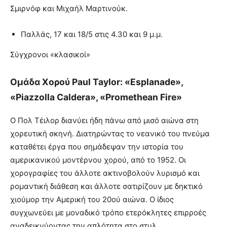
Σμιρνόφ και Μιχαήλ Μαρτινούκ.
Παλλάς, 17 και 18/5 στις 4.30 και 9 μ.μ.
Σύγχρονοι «κλασικοί»
Ομάδα Χορού Paul Taylor: «Esplanade»,
«Piazzolla Caldera», «Promethean Fire»
Ο Πολ Τέιλορ διανύει ήδη πάνω από μισό αιώνα στη
χορευτική σκηνή. Διατηρώντας το νεανικό του πνεύμα
καταθέτει έργα που σημάδεψαν την ιστορία του
αμερικανικού μοντέρνου χορού, από το 1952. Οι
χορογραφίες του άλλοτε ακτινοβολούν λυρισμό και
ρομαντική διάθεση και άλλοτε σατιρίζουν με δηκτικό
χιούμορ την Αμερική του 20ού αιώνα. Ο ίδιος
συγχωνεύει με μοναδικό τρόπο ετερόκλητες επιρροές
αναδεικνύοντας την απλότητα στο στυλ.