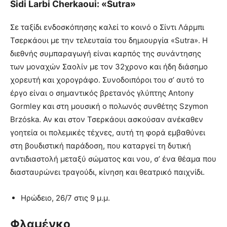
Sidi Larbi Cherkaoui: «Sutra»
Σε ταξίδι ενδοσκόπησης καλεί το κοινό ο Σίντι Λάρμπι
Τσερκάουι με την τελευταία του δημιουργία «Sutra». Η
διεθνής συμπαραγωγή είναι καρπός της συνάντησης
των μοναχών Σαολίν με τον 32χρονο και ήδη διάσημο
χορευτή και χορογράφο. Συνοδοιπόροι του σ’ αυτό το
έργο είναι ο σημαντικός βρετανός γλύπτης Antony
Gormley και στη μουσική ο πολωνός συνθέτης Szymon
Brzόska. Αν και στον Τσερκάουι ασκούσαν ανέκαθεν
γοητεία οι πολεμικές τέχνες, αυτή τη φορά εμβαθύνει
στη βουδιστική παράδοση, που καταργεί τη δυτική
αντιδιαστολή μεταξύ σώματος και νου, σ’ ένα θέαμα που
διασταυρώνει τραγούδι, κίνηση και θεατρικό παιχνίδι.
Ηρώδειο, 26/7 στις 9 μ.μ.
Φλαμένκο