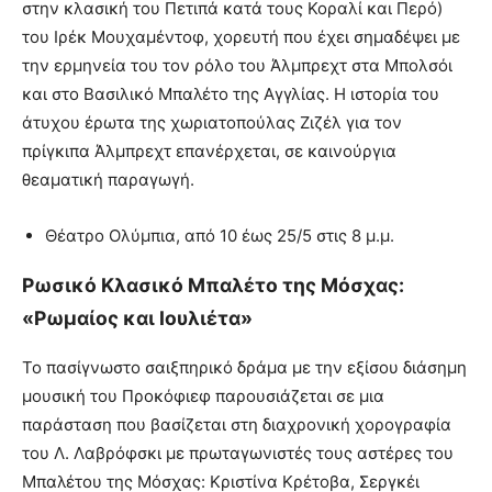
στην κλασική του Πετιπά κατά τους Κοραλί και Περό)
του Ιρέκ Μουχαμέντοφ, χορευτή που έχει σημαδέψει με
την ερμηνεία του τον ρόλο του Άλμπρεχτ στα Μπολσόι
και στο Βασιλικό Μπαλέτο της Αγγλίας. Η ιστορία του
άτυχου έρωτα της χωριατοπούλας Ζιζέλ για τον
πρίγκιπα Άλμπρεχτ επανέρχεται, σε καινούργια
θεαματική παραγωγή.
Θέατρο Ολύμπια, από 10 έως 25/5 στις 8 μ.μ.
Ρωσικό Κλασικό Μπαλέτο της Μόσχας:
«Ρωμαίος και Ιουλιέτα»
Το πασίγνωστο σαιξπηρικό δράμα με την εξίσου διάσημη
μουσική του Προκόφιεφ παρουσιάζεται σε μια
παράσταση που βασίζεται στη διαχρονική χορογραφία
του Λ. Λαβρόφσκι με πρωταγωνιστές τους αστέρες του
Μπαλέτου της Μόσχας: Κριστίνα Κρέτοβα, Σεργκέι