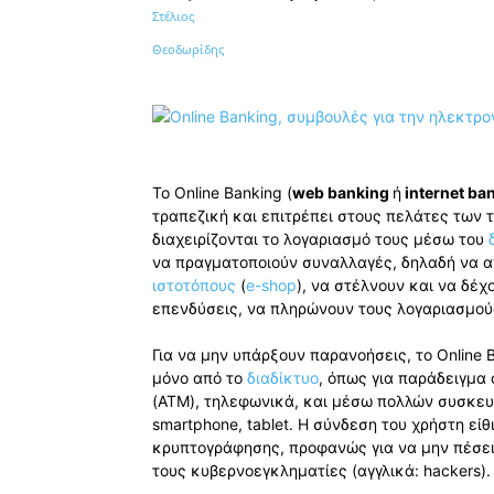
Κοινοποίηση
Το Online Banking (
web banking
ή
internet ba
τραπεζική και επιτρέπει στους πελάτες των
διαχειρίζονται το λογαριασμό τους μέσω του
να πραγματοποιούν συναλλαγές, δηλαδή να 
ιστοτόπους
(
e-shop
), να στέλνουν και να δέ
επενδύσεις, να πληρώνουν τους λογαριασμο
Για να μην υπάρξουν παρανοήσεις, το Online 
μόνο από το
διαδίκτυο
, όπως για παράδειγμ
(ATM), τηλεφωνικά, και μέσω πολλών συσκευ
smartphone, tablet. Η σύνδεση του χρήστη εί
κρυπτογράφησης, προφανώς για να μην πέσει
τους κυβερνοεγκληματίες (αγγλικά: hackers).