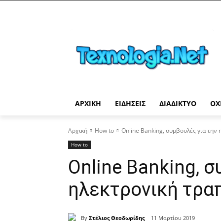
ΑΡΧΙΚΉ
ΕΙΔΉΣΕΙΣ
ΔΙΑΔΊΚΤΥΟ
ΟΧ
Αρχική
How to
Online Banking, συμβουλές για την 
How to
Online Banking, σ
ηλεκτρονική τρα
By
Στέλιος Θεοδωρίδης
11 Μαρτίου 2019