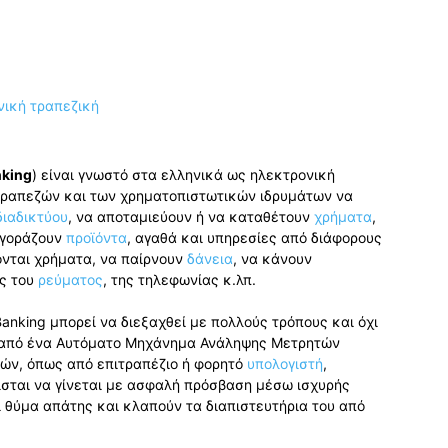
nking
) είναι γνωστό στα ελληνικά ως ηλεκτρονική
 τραπεζών και των χρηματοπιστωτικών ιδρυμάτων να
διαδικτύου
, να αποταμιεύουν ή να καταθέτουν
χρήματα
,
αγοράζουν
προϊόντα
, αγαθά και υπηρεσίες από διάφορους
χονται χρήματα, να παίρνουν
δάνεια
, να κάνουν
ύς του
ρεύματος
, της τηλεφωνίας κ.λπ.
Banking μπορεί να διεξαχθεί με πολλούς τρόπους και όχι
α από ένα Αυτόματο Μηχάνημα Ανάληψης Μετρητών
ών, όπως από επιτραπέζιο ή φορητό
υπολογιστή
,
θισται να γίνεται με ασφαλή πρόσβαση μέσω ισχυρής
 θύμα απάτης και κλαπούν τα διαπιστευτήρια του από