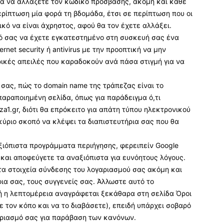
τα να αλλάζετε τον κωδικό πρόσβασης, ακόμη και κάθε
περίπτωση μία φορά τη βδομάδα, έτσι σε περίπτωση που οι
ό να είναι άχρηστος, αφού θα τον έχετε αλλάξει.
μό σας να έχετε εγκατεστημένο στη συσκευή σας ένα
rnet security ή antivirus με την προοπτική να μην
ρικές απειλές που καραδοκούν ανά πάσα στιγμή για να
 σας, πώς το domain name της τράπεζας είναι το
παραποιημένη σελίδα, όπως για παράδειγμα ό,τι
eza1.gr, διότι θα επρόκειτο για απάτη τύπου ηλεκτρονικού
 κύριο σκοπό να κλέψει τα διαπιστευτήρια σας που θα
ξιόπιστα προγράμματα περιήγησης, φερειπείν Google
, και αποφεύγετε τα αναξιόπιστα για ευνόητους λόγους.
τα στοιχεία σύνδεσης του λογαριασμού σας ακόμη και
φια σας, τους συγγενείς σας. Άλλωστε αυτό το
υτή η λεπτομέρεια αναγράφεται ξεκάθαρα στη σελίδα Όροι
 τον κόπο και να το διαβάσετε), επειδή υπάρχει σοβαρό
ριασμό σας για παράβαση των κανόνων.