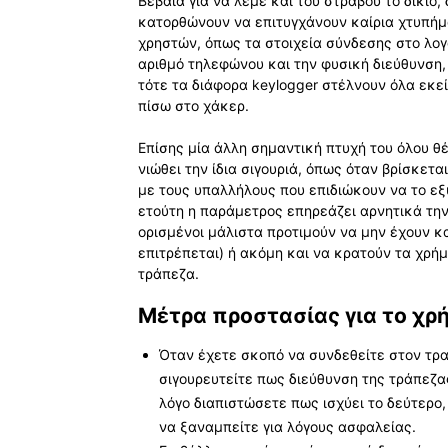
Βέβαια για να λέμε και του στραβού το δίκιο
κατορθώνουν να επιτυγχάνουν καίρια χτυπή
χρηστών, όπως τα στοιχεία σύνδεσης στο λογ
αριθμό τηλεφώνου και την φυσική διεύθυνση, 
τότε τα διάφορα keylogger στέλνουν όλα εκε
πίσω στο χάκερ.
Επίσης μία άλλη σημαντική πτυχή του όλου θέ
νιώθει την ίδια σιγουριά, όπως όταν βρίσκετ
με τους υπαλλήλους που επιδιώκουν να το εξ
ετούτη η παράμετρος επηρεάζει αρνητικά την
ορισμένοι μάλιστα προτιμούν να μην έχουν κ
επιτρέπεται) ή ακόμη και να κρατούν τα χρ
τράπεζα.
Μέτρα προστασίας για το χρ
Όταν έχετε σκοπό να συνδεθείτε στον τρα
σιγουρευτείτε πως διεύθυνση της τράπεζας 
λόγο διαπιστώσετε πως ισχύει το δεύτερο, 
να ξαναμπείτε για λόγους ασφαλείας.