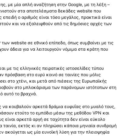
ης, με μία απλή αναζήτηση στην Google, με τη λέξη –
φανιστούν στα αποτελέσματα δεκάδες website που
 επειδή ο αριθμός είναι τόσο μεγάλος, πρακτικά είναι
τούν και να εξαλειφθούν από τις δημόσιες αρχές των
P των website σε εθνικό επίπεδο, όπως συμβαίνει με τις
χουν άδεια για να λειτουργούν νόμιμα στα κράτη που
αι με τις ελληνικές πειρατικές ιστοσελίδες τύπου
χαν πρόσβαση στο ευρύ κοινό σε ταινίες που μόλις
ει στο χτένι, και μετά από πιέσεις της Ευρωπαϊκής
ροβούν στο μπλοκάρισμα των παράνομων ιστότοπων στη
ό αυτό το βραχνά.
ς να κουβαλούν αρκετά δράμια ευφυΐας στο μυαλό τους,
άσουν ετούτο το εμπόδιο μέσω της μεθόδου VPN και
υς είναι αρκετά αργή σε ταχύτητα δεν είναι εύκολο
 ταινία, εκτός κι αν πληρώσει κάποια μηνιαία συνδρομή
εν ακούγεται ως μία ευνοϊκή λύση για την πλειοψηφία