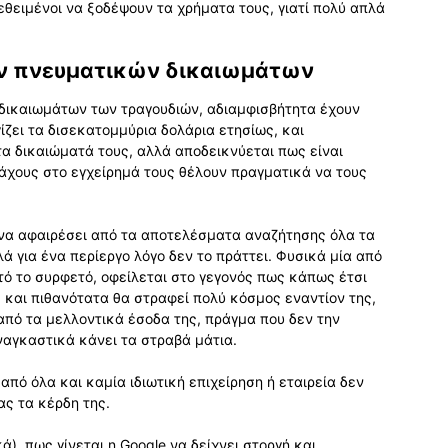
θειμένοι να ξοδέψουν τα χρήματα τους, γιατί πολύ απλά
ν πνευματικών δικαιωμάτων
 δικαιωμάτων των τραγουδιών, αδιαμφισβήτητα έχουν
ίζει τα δισεκατομμύρια δολάρια ετησίως, και
α δικαιώματά τους, αλλά αποδεικνύεται πως είναι
μάχους στο εγχείρημά τους θέλουν πραγματικά να τους
 να αφαιρέσει από τα αποτελέσματα αναζήτησης όλα τα
λά για ένα περίεργο λόγο δεν το πράττει. Φυσικά μία από
αυτό το συρφετό, οφείλεται στο γεγονός πως κάπως έτσι
, και πιθανότατα θα στραφεί πολύ κόσμος εναντίον της,
από τα μελλοντικά έσοδα της, πράγμα που δεν την
ναγκαστικά κάνει τα στραβά μάτια.
πό όλα και καμία ιδιωτική επιχείρηση ή εταιρεία δεν
ας τα κέρδη της.
), πως γίνεται η Google να δείχνει στοργή και