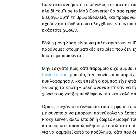
Για να κατανοήσετε το μέγεθος της κατάστασ
κλειδί YouTube to Mp3 Converter θα σας εμ
διεξάγω αυτή τη βρωμοδουλειά, και προφανώς
σχεδόν ακατόρθωτο να ελεγχθούν, να εντοπισ
εκάστοτε χωρών.
Εδώ η μόνη λύση είναι να μπλοκαριστούν οι I
παράνομες στοιχηματικές εταιρίες που δεν έ
δραστηριοποιούνται.
Μην ξεχνάτε πως κάτι παρόμοιο είχε συμβεί κ
tainies online
, gamato, free movies που παρεί
κυκλοφόρησαν, και επειδή ο κόμπος είχε φτάσ
Ένωσης τα κράτη – μέλη αναγκάστηκαν να π
χώρα τους για ξεμπερδέψουν μία και καλή απ
Όμως, τυγχάνει οι άνθρωποι από τη φύση του
με συνέπεια να μπορούν πανεύκολα να ξεπερ
Proxy server, αλλά επειδή η δωρεάν μορφή το
κάποιος να παρακολουθήσει με ομαλότητα μία
για να καμφθεί αυτό το πρόβλημα, κάτι που δ