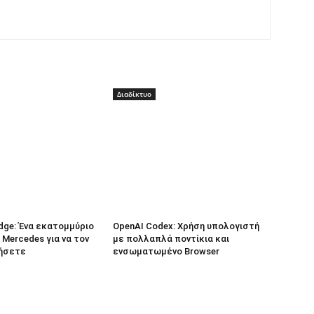
Διαδίκτυο
dge: Ένα εκατομμύριο
OpenAI Codex: Χρήση υπολογιστή
 Mercedes για να τον
με πολλαπλά ποντίκια και
ήσετε
ενσωματωμένο Browser