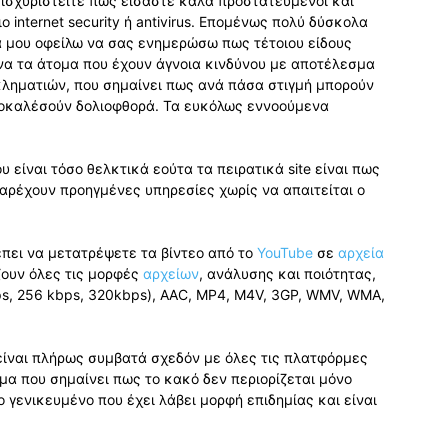
 ισχυριστείτε πως είσαστε καλά προστατευμένοι και
internet security ή antivirus. Επομένως πολύ δύσκολα
ά μου οφείλω να σας ενημερώσω πως τέτοιου είδους
είνα τα άτομα που έχουν άγνοια κινδύνου με αποτέλεσμα
κληματιών, που σημαίνει πως ανά πάσα στιγμή μπορούν
ροκαλέσούν δολιοφθορά. Τα ευκόλως εννοούμενα
 είναι τόσο θελκτικά εούτα τα πειρατικά site είναι πως
αρέχουν προηγμένες υπηρεσίες χωρίς να απαιτείται ο
πει να μετατρέψετε τα βίντεο από το
YouTube
σε
αρχεία
ζουν όλες τις μορφές
αρχείων
, ανάλυσης και ποιότητας,
s, 256 kbps, 320kbps), AAC, MP4, M4V, 3GP, WMV, WMA,
είναι πλήρως συμβατά σχεδόν με όλες τις πλατφόρμες
μα που σημαίνει πως το κακό δεν περιορίζεται μόνο
 γενικευμένο που έχει λάβει μορφή επιδημίας και είναι