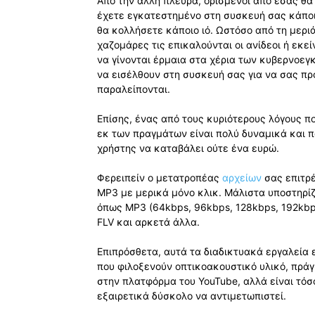
Από την άλλη πλευρά, ορισμένοι από εσάς θα
έχετε εγκατεστημένο στη συσκευή σας κάποιο 
θα κολλήσετε κάποιο ιό. Ωστόσο από τη μερι
χαζομάρες τις επικαλούνται οι ανίδεοι ή εκ
να γίνονται έρμαια στα χέρια των κυβερνοεγ
να εισέλθουν στη συσκευή σας για να σας π
παραλείπονται.
Επίσης, ένας από τους κυριότερους λόγους που
εκ των πραγμάτων είναι πολύ δυναμικά και π
χρήστης να καταβάλει ούτε ένα ευρώ.
Φερειπείν ο μετατροπέας
αρχείων
σας επιτρέ
MP3 με μερικά μόνο κλικ. Μάλιστα υποστηρί
όπως MP3 (64kbps, 96kbps, 128kbps, 192kbp
FLV και αρκετά άλλα.
Επιπρόσθετα, αυτά τα διαδικτυακά εργαλεία 
που φιλοξενούν οπτικοακουστικό υλικό, πράγ
στην πλατφόρμα του YouTube, αλλά είναι τόσο
εξαιρετικά δύσκολο να αντιμετωπιστεί.