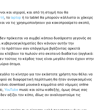
υνοι και ισχυροί, και από τη στιγμή που θα
στή
, το
laptop
ή το tablet θα μπορούν κάλλιστα οι χάκερς
και να τις χρησιμοποιήσουν για κακοπροαίρετο σκοπό,
ι δεν πρόκειται να συμβεί κάποιο δυσάρεστο γεγονός σε
οι κυβερνοεγκληματίες δεν κάνουν αυτήν την
ά το πράττουν σαν επάγγελμα βγάζοντας αρκετά
ου κλέβουν τα πωλούν στο σκοτεινό διαδίκτυο (αγγλικά:
εν τούτοις το κέρδος τους είναι μεγάλο όταν έχουν στην
μύρια άτομα.
μεγάλο το κίνητρο για τον εκάστοτε χρήστη που θέλει να
αφού σε διαφορετική περίπτωση θα ήταν αναγκασμένος
άνει download μουσικά κομμάτια από νόμιμες online
ic,
YouTube
music και ούτω καθεξής, όμως όπως σας
δεν αξίζει τον κόπο, ιδίως αν αναλογιστούμε τις