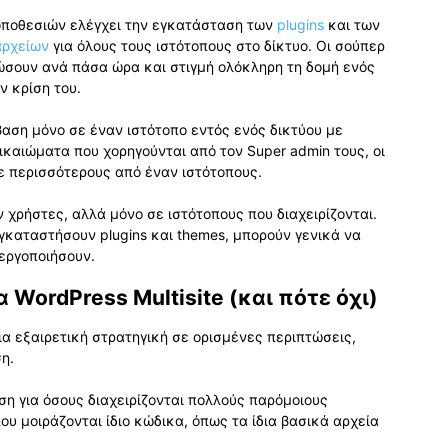
τοποθεσιών ελέγχει την εγκατάσταση των
plugins
και των
αρχείων
για όλους τους ιστότοπους στο δίκτυο. Οι σούπερ
ώσουν ανά πάσα ώρα και στιγμή ολόκληρη τη δομή ενός
ν κρίση του.
αση μόνο σε έναν ιστότοπο εντός ενός δικτύου με
ικαιώματα που χορηγούνται από τον Super admin τους, οι
ε περισσότερους από έναν ιστότοπους.
 χρήστες, αλλά μόνο σε ιστότοπους που διαχειρίζονται.
εγκαταστήσουν plugins και themes, μπορούν γενικά να
εργοποιήσουν.
 WordPress Multisite (και πότε όχι)
 μια εξαιρετική στρατηγική σε ορισμένες περιπτώσεις,
η.
λύση για όσους διαχειρίζονται πολλούς παρόμοιους
που μοιράζονται ίδιο κώδικα, όπως τα ίδια βασικά αρχεία