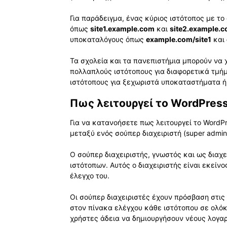
Για παράδειγμα, ένας κύριος ιστότοπος με τ
όπως
site1.example.com
και
site2.example.
υποκαταλόγους όπως
example.com/site1
και
Τα σχολεία και τα πανεπιστήμια μπορούν να χ
πολλαπλούς ιστότοπους για διαφορετικά τμή
ιστότοπους για ξεχωριστά υποκαταστήματα ή
Πως λειτουργεί το WordPress 
Για να κατανοήσετε πως λειτουργεί το WordPre
μεταξύ ενός σούπερ διαχειριστή (super admin)
Ο σούπερ διαχειριστής, γνωστός και ως διαχε
ιστότοπων. Αυτός ο διαχειριστής είναι εκείνος
έλεγχο του.
Οι σούπερ διαχειριστές έχουν πρόσβαση στις 
στον πίνακα ελέγχου κάθε ιστότοπου σε ολό
χρήστες άδεια να δημιουργήσουν νέους λογαρ