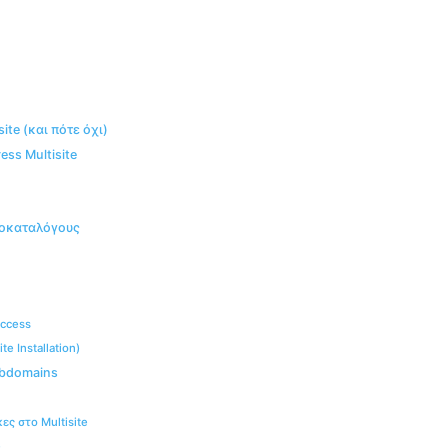
te (και πότε όχι)
ss Multisite
υποκαταλόγους
access
 Installation)
ubdomains
ες στο Multisite
e