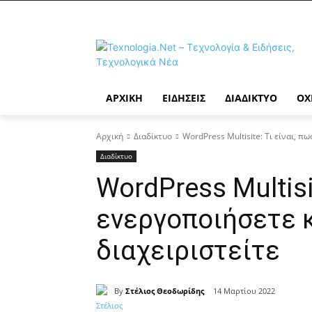
ΑΡΧΙΚΉ
ΕΙΔΉΣΕΙΣ
ΔΙΑΔΊΚΤΥΟ
ΟΧ
Αρχική
Διαδίκτυο
WordPress Multisite: Τι είναι, π
Διαδίκτυο
WordPress Multisit
ενεργοποιήσετε κ
διαχειριστείτε
By
Στέλιος Θεοδωρίδης
14 Μαρτίου 2022